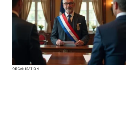
ORGANISATION
Durée mariage mairie : ce que la loi prévoit en
pratique
Contact
Mentions Légales
Sitemap
© 2025 | lemondedumariage.fr