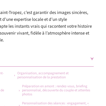
int-Tropez, c’est garantir des images sincères,
t d’une expertise locale et d’un style
pte les instants vrais qui racontent votre histoire
souvenir vivant, fidèle à l’atmosphère intense et
le.
nt-
Organisation, accompagnement et
personnalisation de la prestation
Préparation en amont : rendez-vous, briefing
 de
personnalisé, découverte du couple et attentes
photos
Personnalisation des séances : engagement, «