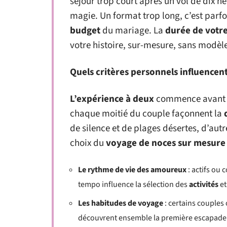
séjour trop court après un vol de dix he
magie. Un format trop long, c’est parfois
budget
du mariage. La
durée de votre
votre histoire, sur-mesure, sans modèl
Quels critères personnels influencen
L’expérience à deux
commence avant mê
chaque moitié du couple façonnent la
de silence et de plages désertes, d’autr
choix du
voyage de noces sur mesure
Le rythme de vie des amoureux
: actifs ou 
tempo influence la sélection des
activités
et
Les habitudes de voyage
: certains couples
découvrent ensemble la première escapade l