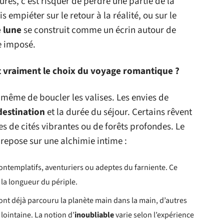
ures, c’est risquer de perdre une partie de la
 empiéter sur le retour à la réalité, ou sur le
 lune
se construit comme un écrin autour de
e imposé.
t vraiment le choix du voyage romantique ?
me de boucler les valises. Les envies de
destination
et la durée du séjour. Certains rêvent
es de cités vibrantes ou de forêts profondes. Le
repose sur une alchimie intime :
contemplatifs, aventuriers ou adeptes du farniente. Ce
 la longueur du périple.
 ont déjà parcouru la planète main dans la main, d’autres
ointaine. La notion d’
inoubliable
varie selon l’expérience